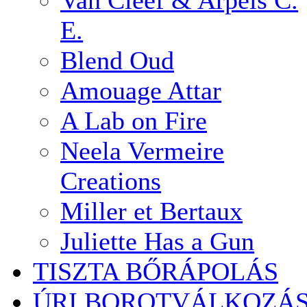
Van Cleef & Arpels C.
E.
Blend Oud
Amouage Attar
A Lab on Fire
Neela Vermeire
Creations
Miller et Bertaux
Juliette Has a Gun
TISZTA BŐRÁPOLÁS
ÚRI BOROTVÁLKOZÁ