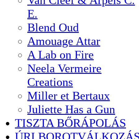
Van Cleef & Arpels C.
E.
Blend Oud
Amouage Attar
A Lab on Fire
Neela Vermeire
Creations
Miller et Bertaux
Juliette Has a Gun
TISZTA BŐRÁPOLÁS
ÚRI BOROTVÁLKOZÁ