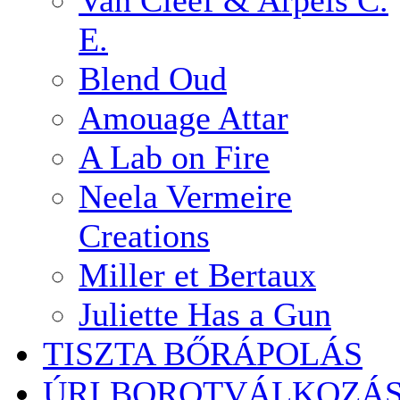
Van Cleef & Arpels C.
E.
Blend Oud
Amouage Attar
A Lab on Fire
Neela Vermeire
Creations
Miller et Bertaux
Juliette Has a Gun
TISZTA BŐRÁPOLÁS
ÚRI BOROTVÁLKOZÁ