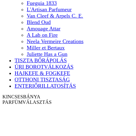
Fueguia 1833
L'Artisan Parfumeur
Van Cleef & Arpels C. E.
Blend Oud
Amouage Attar
A Lab on Fire
Neela Vermeire Creations
Miller et Bertaux
Juliette Has a Gun
TISZTA BŐRÁPOLÁS
ÚRI BOROTVÁLKOZÁS
HAJKEFE & FOGKEFE
OTTHONI TISZTASÁG
ENTERIŐRILLATOSÍTÁS
KINCSESBÁNYA
PARFÜM
VÁLASZTÁS