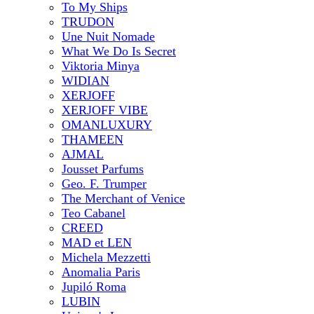
To My Ships
TRUDON
Une Nuit Nomade
What We Do Is Secret
Viktoria Minya
WIDIAN
XERJOFF
XERJOFF VIBE
OMANLUXURY
THAMEEN
AJMAL
Jousset Parfums
Geo. F. Trumper
The Merchant of Venice
Teo Cabanel
CREED
MAD et LEN
Michela Mezzetti
Anomalia Paris
Jupiló Roma
LUBIN