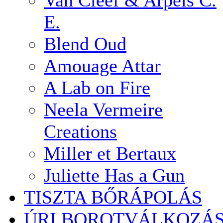
Van Cleef & Arpels C.
E.
Blend Oud
Amouage Attar
A Lab on Fire
Neela Vermeire
Creations
Miller et Bertaux
Juliette Has a Gun
TISZTA BŐRÁPOLÁS
ÚRI BOROTVÁLKOZÁ