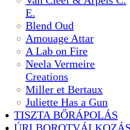
Van Cleef & Arpels C.
E.
Blend Oud
Amouage Attar
A Lab on Fire
Neela Vermeire
Creations
Miller et Bertaux
Juliette Has a Gun
TISZTA BŐRÁPOLÁS
ÚRI BOROTVÁLKOZÁ