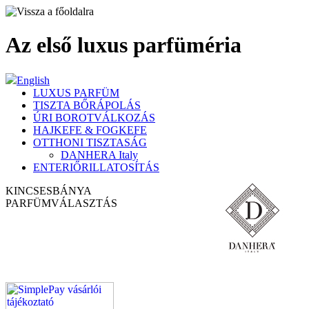
Az első luxus parfüméria
English
LUXUS PARFÜM
TISZTA BŐRÁPOLÁS
ÚRI BOROTVÁLKOZÁS
HAJKEFE & FOGKEFE
OTTHONI TISZTASÁG
DANHERA Italy
ENTERIŐRILLATOSÍTÁS
KINCSESBÁNYA
PARFÜM
VÁLASZTÁS