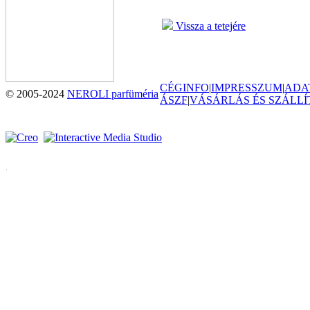
Vissza a tetejére
CÉGINFO
|
IMPRESSZUM
|
ADA
© 2005-2024
NEROLI parfüméria
ÁSZF
|
VÁSÁRLÁS ÉS SZÁLLÍ