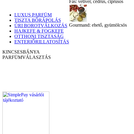
Fás: vetiver, cédrus, ciprusos
LUXUS PARFÜM
TISZTA BŐRÁPOLÁS
Gourmand: ehető, gyümölcsös
ÚRI BOROTVÁLKOZÁS
HAJKEFE & FOGKEFE
OTTHONI TISZTASÁG
ENTERIŐRILLATOSÍTÁS
KINCSESBÁNYA
PARFÜM
VÁLASZTÁS