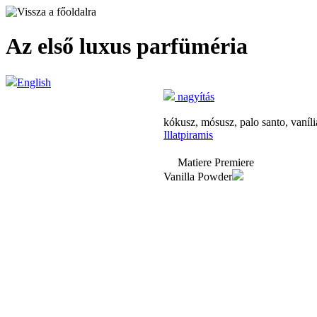
Az első luxus parfüméria
English
nagyítás
kókusz, mósusz, palo santo, vaníli
Illatpiramis
Matiere Premiere
Vanilla Powder