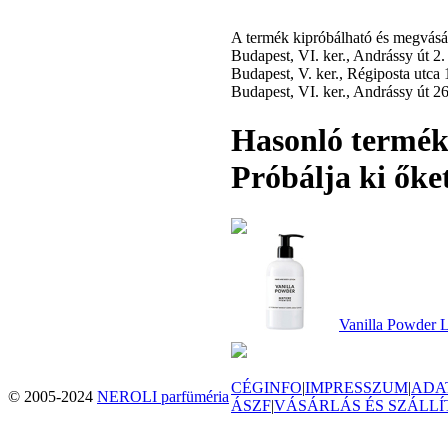
A termék kipróbálható és megvás
Budapest, VI. ker., Andrássy út 2
Budapest, V. ker., Régiposta utca
Budapest, VI. ker., Andrássy út 2
Hasonló termé
Próbálja ki őket
Vanilla Powder L
CÉGINFO
|
IMPRESSZUM
|
ADA
© 2005-2024
NEROLI parfüméria
ÁSZF
|
VÁSÁRLÁS ÉS SZÁLLÍ