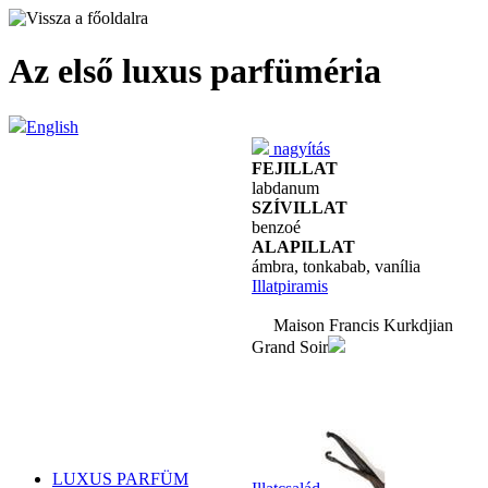
Az első luxus parfüméria
English
nagyítás
FEJILLAT
labdanum
SZÍVILLAT
benzoé
ALAPILLAT
ámbra, tonkabab, vanília
Illatpiramis
Maison Francis Kurkdjian
Grand Soir
LUXUS PARFÜM