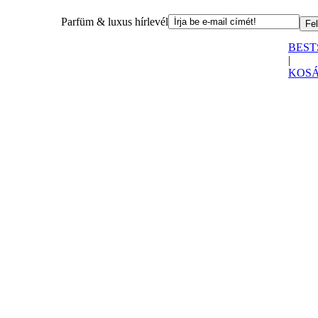
Parfüm & luxus hírlevél
BEST
|
KOS