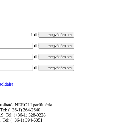
1
db
db
db
db
oldalra
árolható: NEROLI parfüméria
. Tel: (+36-1) 264-2640
 19. Tel: (+36-1) 328-0228
6. Tel: (+36-1) 394-6351