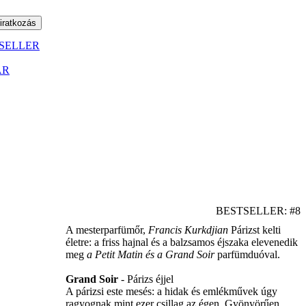
SELLER
ÁR
BESTSELLER: #8
A mesterparfümőr,
Francis Kurkdjian
Párizst kelti
életre: a friss hajnal és a balzsamos éjszaka elevenedik
meg
a Petit Matin és a Grand Soir
parfümduóval.
Grand Soir
- Párizs éjjel
A párizsi este mesés: a hidak és emlékművek úgy
ragyognak mint ezer csillag az égen. Gyönyörűen