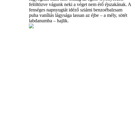
felöltözve vágunk neki a véget nem érő éjszakának. A
fenséges napnyugtát idéző sziámi benzoébalzsam
puha vaníliás lágysága lassan az éjbe – a mély, sötét
labdanumba – hajlik.