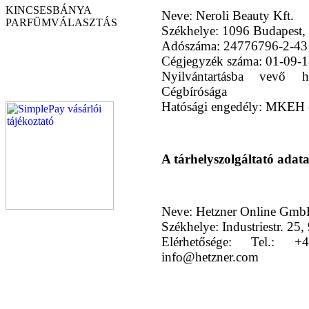
KINCSESBÁNYA
Neve: Neroli Beauty Kft.
PARFÜM
VÁLASZTÁS
Székhelye: 1096 Budapest, 
Adószáma: 24776796-2-43
Cégjegyzék száma: 01-09-
Nyilvántartásba vevő h
Cégbírósága
Hatósági engedély: MKEH 
A tárhelyszolgáltató adata
Neve: Hetzner Online Gm
Székhelye: Industriestr. 
Elérhetősége: Tel.: 
info@hetzner.com