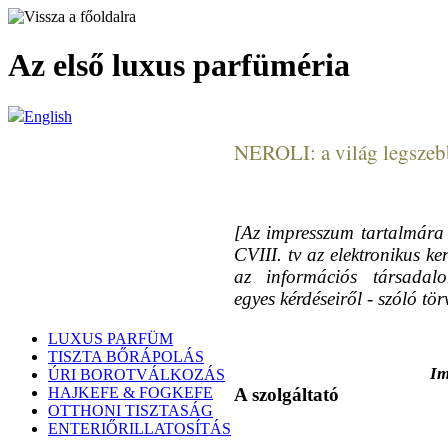
Az első luxus parfüméria
English
NEROLI: a világ legszebb
[Az impresszum tartalmára 
CVIII. tv az elektronikus ke
az információs társadalo
egyes kérdéseiről - szóló tö
LUXUS PARFÜM
TISZTA BŐRÁPOLÁS
Im
ÚRI BOROTVÁLKOZÁS
HAJKEFE & FOGKEFE
A szolgáltató
OTTHONI TISZTASÁG
ENTERIŐRILLATOSÍTÁS