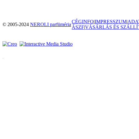
CÉGINFO
|
IMPRESSZUM
|
ADA
© 2005-2024
NEROLI parfüméria
ÁSZF
|
VÁSÁRLÁS ÉS SZÁLLÍ